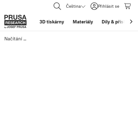
Čeština
Přihlásit se
3D tiskárny
Materiály
Díly
&
příslušens
Načítání ...