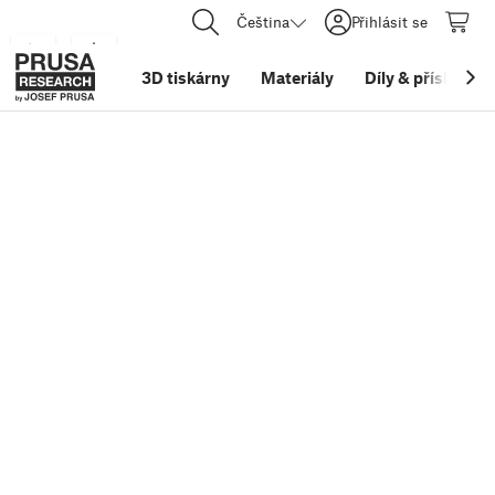
Čeština
Přihlásit se
3D tiskárny
Materiály
Díly
&
příslušens