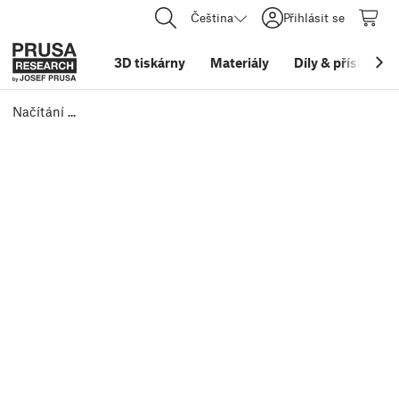
Čeština
Přihlásit se
3D tiskárny
Materiály
Díly
&
příslušens
Načítání ...