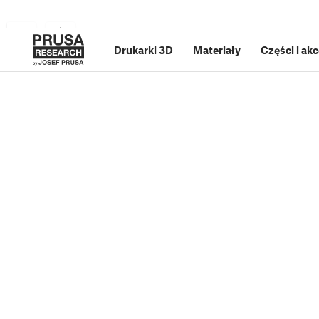
Drukarki 3D
Materiały
Części i ak