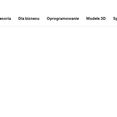
cesoria
Dla biznesu
Oprogramowanie
Modele 3D
S