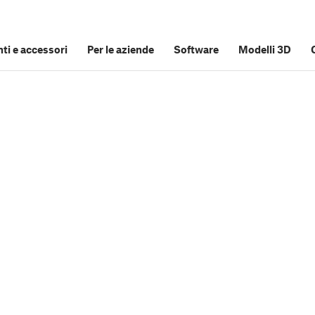
i e accessori
Per le aziende
Software
Modelli 3D